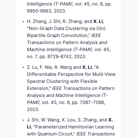
Intelligence (T-PAMI)
, vol. 45, no. 8, pp.
9950-9963, 2023.
H. Zhang, J. Shi, R. Zhang, and
X. Li
,
"Non-Graph Data Clustering via O(n)
Bipartite Graph Convolution,"
IEEE
Transactions on Pattern Analysis and
Machine Intelligence (T-PAMI)
, vol. 45,
no. 7, pp. 8729-8742, 2023.
Z. Lu, F. Nie, R. Wang and
X. Li
, "A
Differentiable Perspective for Multi-View
Spectral Clustering with Flexible
Extension,"
IEEE Transactions on Pattern
Analysis and Machine Intelligence (T-
PAMI)
, vol. 45, no. 6, pp. 7087-7098,
2023.
J. Shi, W. Wang, X. Lou, S. Zhang, and
X.
Li
, "Parameterized Hamiltonian Learning
with Quantum Circuit,"
IEEE Transactions