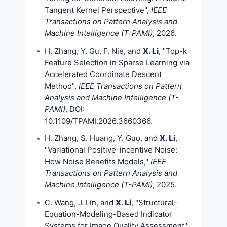
Tangent Kernel Perspective",
IEEE
Transactions on Pattern Analysis and
Machine Intelligence (T-PAMI)
, 2026.
H. Zhang, Y. Gu, F. Nie, and
X. Li
, "Top-k
Feature Selection in Sparse Learning via
Accelerated Coordinate Descent
Method",
IEEE Transactions on Pattern
Analysis and Machine Intelligence (T-
PAMI)
, DOI:
10.1109/TPAMI.2026.3660366.
H. Zhang, S. Huang, Y. Guo, and
X. Li
,
"Variational Positive-incentive Noise:
How Noise Benefits Models,"
IEEE
Transactions on Pattern Analysis and
Machine Intelligence (T-PAMI)
, 2025.
C. Wang, J. Lin, and
X. Li
, "Structural-
Equation-Modeling-Based Indicator
Systems for Image Quality Assessment,"