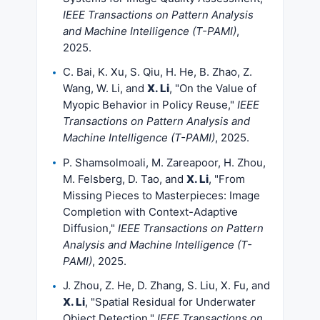
IEEE Transactions on Pattern Analysis
and Machine Intelligence (T-PAMI)
,
2025.
C. Bai, K. Xu, S. Qiu, H. He, B. Zhao, Z.
Wang, W. Li, and
X. Li
, "On the Value of
Myopic Behavior in Policy Reuse,"
IEEE
Transactions on Pattern Analysis and
Machine Intelligence (T-PAMI)
, 2025.
P. Shamsolmoali, M. Zareapoor, H. Zhou,
M. Felsberg, D. Tao, and
X. Li
, "From
Missing Pieces to Masterpieces: Image
Completion with Context-Adaptive
Diffusion,"
IEEE Transactions on Pattern
Analysis and Machine Intelligence (T-
PAMI)
, 2025.
J. Zhou, Z. He, D. Zhang, S. Liu, X. Fu, and
X. Li
, "Spatial Residual for Underwater
Object Detection,"
IEEE Transactions on