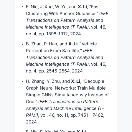
F. Nie, J. Xue, W. Yu, and
X. Li
, "Fast
Clustering With Anchor Guidance,"
IEEE
Transactions on Pattern Analysis and
Machine Intelligence (T-PAMI)
, vol. 46,
no. 4, pp. 1898-1912, 2024.
B. Zhao, P. Han, and
X. Li
, "Vehicle
Perception From Satellite,"
IEEE
Transactions on Pattern Analysis and
Machine Intelligence (T-PAMI)
, vol. 46,
no. 4, pp. 2545-2554, 2024.
H. Zhang, Y. Zhu, and
X. Li
, "Decouple
Graph Neural Networks: Train Multiple
Simple GNNs Simultaneously Instead of
One,"
IEEE Transactions on Pattern
Analysis and Machine Intelligence (T-
PAMI)
, vol. 46, no. 11, pp. 7451 - 7462,
2024.
F. Nie, F. Xie, W. Yu, and
X. Li
,