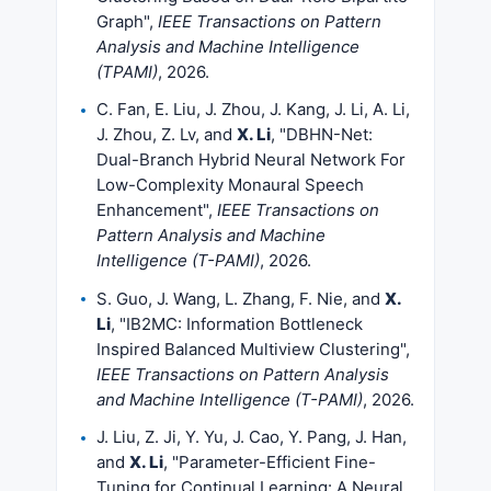
Graph",
IEEE Transactions on Pattern
Analysis and Machine Intelligence
(TPAMI)
, 2026.
C. Fan, E. Liu, J. Zhou, J. Kang, J. Li, A. Li,
J. Zhou, Z. Lv, and
X. Li
, "DBHN-Net:
Dual-Branch Hybrid Neural Network For
Low-Complexity Monaural Speech
Enhancement",
IEEE Transactions on
Pattern Analysis and Machine
Intelligence (T-PAMI)
, 2026.
S. Guo, J. Wang, L. Zhang, F. Nie, and
X.
Li
, "IB2MC: Information Bottleneck
Inspired Balanced Multiview Clustering",
IEEE Transactions on Pattern Analysis
and Machine Intelligence (T-PAMI)
, 2026.
J. Liu, Z. Ji, Y. Yu, J. Cao, Y. Pang, J. Han,
and
X. Li
, "Parameter-Efficient Fine-
Tuning for Continual Learning: A Neural